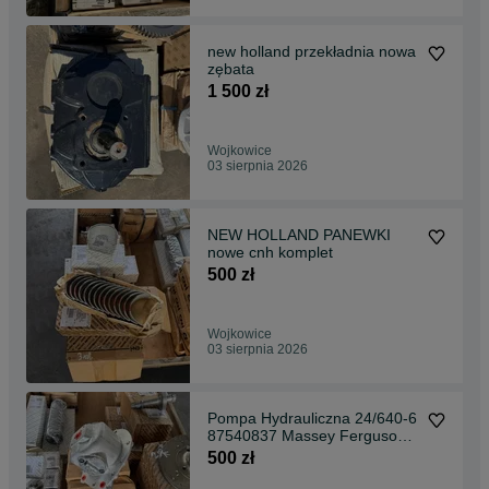
new holland przekładnia nowa
zębata
1 500 zł
Wojkowice
03 sierpnia 2026
NEW HOLLAND PANEWKI
nowe cnh komplet
500 zł
Wojkowice
03 sierpnia 2026
Pompa Hydrauliczna 24/640-6
87540837 Massey Ferguson
New Holland Fiat
500 zł