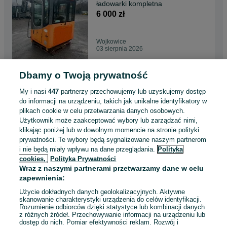
ładowarki kompletna
6 000 zł
Wojkowice
03 sierpnia 2026
Dbamy o Twoją prywatność
Koło Zebate 700204082
obudowa do bielarki nowa
My i nasi
447
partnerzy przechowujemy lub uzyskujemy dostęp
new holland case
500 zł
do informacji na urządzeniu, takich jak unikalne identyfikatory w
plikach cookie w celu przetwarzania danych osobowych.
Użytkownik może zaakceptować wybory lub zarządzać nimi,
Wojkowice
klikając poniżej lub w dowolnym momencie na stronie polityki
03 sierpnia 2026
prywatności. Te wybory będą sygnalizowane naszym partnerom
i nie będą miały wpływu na dane przeglądania.
Polityka
cookies,
Polityka Prywatności
Koło Zebate 47460956 wom
Wraz z naszymi partnerami przetwarzamy dane w celu
nowe koło do przekładni
zapewnienia:
500 zł
Użycie dokładnych danych geolokalizacyjnych. Aktywne
skanowanie charakterystyki urządzenia do celów identyfikacji.
Rozumienie odbiorców dzięki statystyce lub kombinacji danych
Wojkowice
z różnych źródeł. Przechowywanie informacji na urządzeniu lub
03 sierpnia 2026
dostęp do nich. Pomiar efektywności reklam. Rozwój i