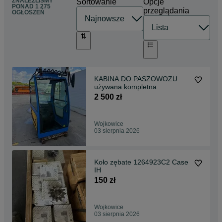
ZNALEŹLIŚMY
Sortowanie
Opcje
PONAD
1 275
przeglądania
OGŁOSZEŃ
KABINA DO PASZOWOZU
używana kompletna
2 500 zł
Wojkowice
03 sierpnia 2026
Koło zębate 1264923C2 Case
IH
150 zł
Wojkowice
03 sierpnia 2026